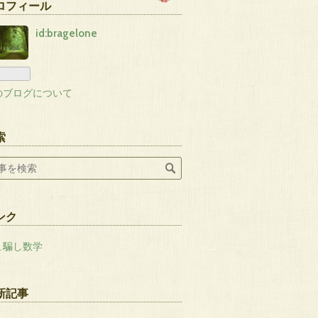
ロフィール
id:bragelone
のブログについて
索
ンク
こ騙し数学
新記事