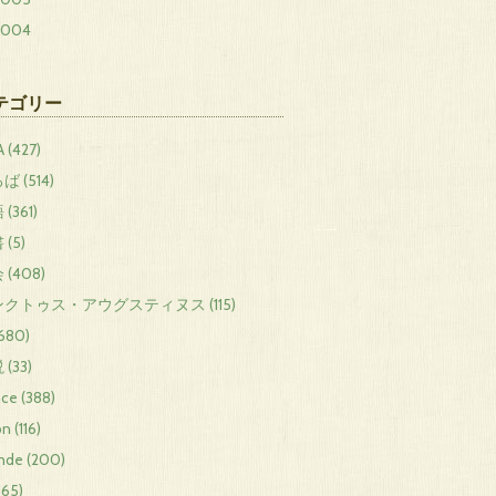
2004
テゴリー
 (427)
ば (514)
(361)
(5)
 (408)
クトゥス・アウグスティヌス (115)
680)
(33)
nce (388)
n (116)
de (200)
165)