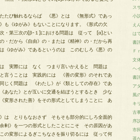
スサ
たたび触れるならば 《悪》とは 《無形式》であっ
小説
》も《ゆがみ》もないことになります。《形式の欠
えん
・第三次の[β-１]における問題は 従って [α]とい
はて
の・だから《自由》の・または《精神》の・だから再
書評
は《ゆがみ》であるというのは このむしろ《悪》の
Ｆｒ
文体 
は 実際には なく つまり言いかえると 問題は
ヘイ
と言うことは 実践的には 《善の変形》のそれであ
書評 
同じく問題は 《わたし》が《類としての存在》であ
ア
《あなた》とが互いに交通を結ぼうとするとき 少な
風の
《変形された善》をその形式としてしまうことに あ
キリ
古事
》は とりもなおさず そもそも部分的にしろ全面的
序説
余剰》を一つの形式としたことにこそ その原因があ
市民
この変形によるぎこちなさを振り切るには 従って何
遥か