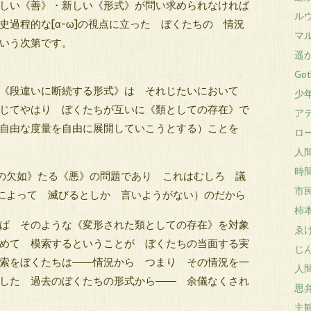
しい《善》・新しい《形式》が問い求められなければ
ルウ
過程的な[α-ω]の視点に立った ぼくたちの 情況
マル
いう次第です。
遥か
Got
《段違いに断続する形式》は それじたいにおいて
少年
じてやはり ぼくたちが互いに《類としての存在》で
アテ
が自由な度量を自由に展開していこうとする）ことを
ロー
人間
時間
の欠如》たる《悪》の問題であり これはむしろ 議
市民
によって 滅びるとしか 言いようがない）のだから
柿本
ば そのような《変形された類としての存在》を対象
ゑけ
めて 模索するということが ぼくたちの当面する実
じん
索をぼくたちは――情況から つまり その情況を一
人
した 過去のぼくたちの形式から―― 余儀なくされ
思弁
主観