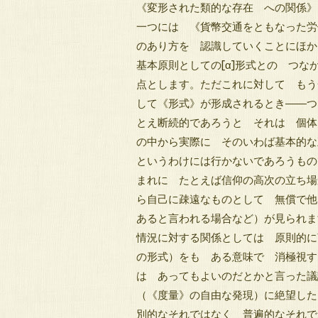
《変形された類的な存在 への関係
一つには 《貨幣交通をともなった労
のあり方を 認識していくことにほ
基本原則としての[α]形式との つ
点とします。ただこれに対して もう
して《形式》が形成されるとき――つ
とえ断続的であろうと それは 個体
の中から実際に そのいわば基本的な
というわけには行かないであろうもの
まれに たとえば信仰の高次の立ち場
ら自己に疎遠なものとして 無償で他
あると言われる場合など）が見られ
情況に対する関係としては 原則的に
の形式）をも ある意味で 消極視す
は あってもよいのだとかと言った議
（《度量》の自由な発現）に絶望した
別的なそれではなく 普遍的なそれで