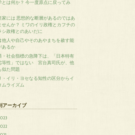
学とは何か？ 今一度原点に戻ってみ
。
皇家には 思想的な断層があるのではあ
ませんか？ ミワのイリ政権とカフチの
ラシ政権とのあいだに
は他人や自己やそのあやまちを赦す能
があるか
済・社会指標の急降下は、「日本特有
劣等性」ではない 宮台真司氏が、他
も似た問題
リ・イリ・ヨセなる知性の区分からイ
タムライズム
別アーカイブ
2023
2022
021