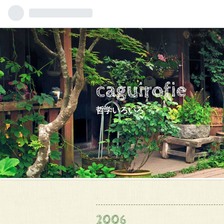
caguirofie
哲学いろいろ
2006