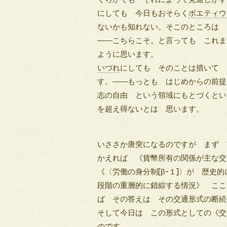
にしても 今日もおそらく
ボエティウ
ないかも知れない。そこのところは 
――こちらこそ。と言っても これま
ように思います。
いづれ
にしても そのことは措いて 
す。――もっとも はじめからの前提
志の自由 という領域にもとづくとい
を超え得ないとは 思います。
いささか唐突になるのですが まず 
かえれば 《貨幣所有の関係が主な
《〈労働の身分制[β-１]〉が 歴史的
段階の重層的に錯綜する情況》 ここ
ば その答えは その交通形式の断続
そして今日は この形式としての《交
のです。