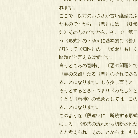
れます。
ここで 以前のいささか古い議論にふ
たものですから 《悪》には 《変形
如》そのものですから。そこで 第二次
う《形式》の・ゆえに基本的な《善》
び従って《知性》の 《変形》もしく
問題だと言えるはずです。
言うところの意味は 《悪の問題》で
《善の欠如》たる《悪》のそれである
ることになります。もう少し言うと 
ろうとするとき・つまり《わたし》と
くとも《精神》の現象としては この
ることになります。
このような《段違いに 断続する形式
にしろ 《形式の流れから切断された
ると考えられ そのことからは もし