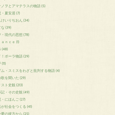
ノヲとアマテラスの物語 (5)
・夏安居 (7)
けいりぢおん (34)
な (39)
・現代の思想 (78)
ａｎｃｅ (1)
(48)
！ポーラ物語 (29)
(11)
ダム・スミスをわざと批判する物語 (4)
歌を聞いた (29)
スト史観 (213)
記・その史観 (49)
・にほんご (27)
が社会をつくる (41)
夢の彼方から (25)