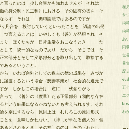
》と言ったのは 少し奇異かも知れませんが それは
歴史
働の身分制・民主制》における その固有の徳を・そ
サウ
かならず それは――循環論法ではあるのですが――
純粋
ながり具合を 検討していくといったことを 議論の出発
純粋
一つ言えることは いやしくも《善》が発現され そ
あい
まり ぼくたちが 日常生活をおこなうとき―― た
両義
として 統一的なものであり だから そこでは そ
世界 
正常部分とそして変形部分とを取り出して 取捨する
目覚
であるということ。
歴史
から いわば余剰としての過去の徳の成果を みづか
eusk
に譲渡するという場合（慈善事業が 社会的な還元で
五七
ますが しかしこの場合は 逆に――残念ながら――
エク
言って 《善》の《度量》たる正常部分（類的な存在
bre
るという結果になるかねないとも考えられます。それ
論を別にするなら 原則上は むしろこの原則形式
わが
ことを 意味しかねない。《神〔が単なる個人的・個
あるとされるとき その神〕ののは その〈わたし