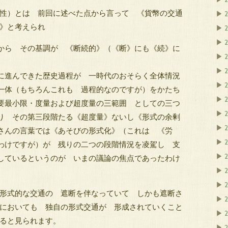
性）とは 前回に述べた点から言って 《貨幣の交通
▶
》と考えられ
▶
▶
から その基調が 《断続的》（《断》にも《続》に
▶
2
▶
に進んできた歴史過程が 一時代のおそらく全体情況
▶
一体（もちろんこれも 過程的なのですが）をかたち
▶
要最小限・度量および超度量の三範囲 としての三つ
▶
2
り その第三段階たる《超度量》ないし《形式の余剰
▶
2
さんの言葉では《あそびの形式化》（これは 《労
▶
2
わけですが）が 残りの二つの段階情況を凌駕し 支
▶
しているというのが いまの議論の焦点であったわけ
▶
▶
形式的な交通の 遮断を伴なっていて しかも遮断さ
▶
においても 独自の形式交通が 形成されていくこと
▶
ると見られます。
▶