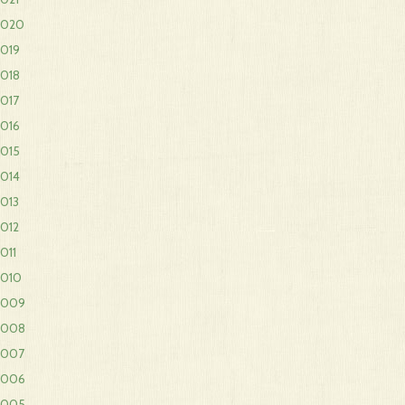
2020
2019
2018
017
2016
2015
2014
013
012
011
2010
2009
2008
2007
2006
2005