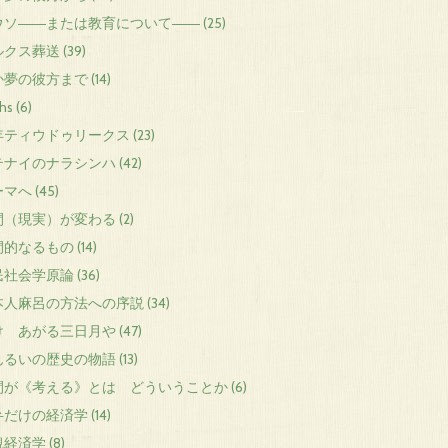
ソ――または教育について―― (25)
クス葬送 (39)
夢の彼方まで (14)
hs (6)
ティウドゥリークス (23)
ナイのナラシンハ (42)
マへ (45)
（現実）が変わる (2)
的なるもの (14)
社会学原論 (36)
人麻呂の方法への序説 (34)
 あがる三日月や (47)
るいの歴史の物語 (13)
間が《考える》とは どういうことか (6)
だけの経済学 (14)
経済学 (8)