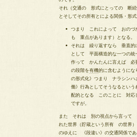
それ（交通の 形式にとっての 断続
とそしてその所有とによる関係・形式
つまり これによって おのづ
も 重点があります）となる。
それは 繰り返すなら 垂直的
として 平面構造的な一つの統
作って かんたんに言えば 必
の段階を
有機
的に含むようにな
の形式化》つまり ナラシンハ
働》行為としてそうなるという
配的となる このことに 対応
ですが。
また それは 別の視点から言って 
れた世界（貯蔵という所有 の世界）
のゆえに 《段違い》の交通関係であ