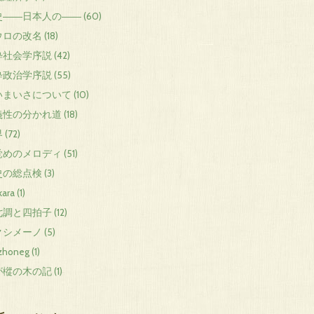
――日本人の―― (60)
ロの改名 (18)
社会学序説 (42)
政治学序説 (55)
まいさについて (10)
性の分かれ道 (18)
(72)
めのメロディ (51)
の総点検 (3)
ara (1)
調と四拍子 (12)
シメーノ (5)
zhoneg (1)
樅の木の記 (1)