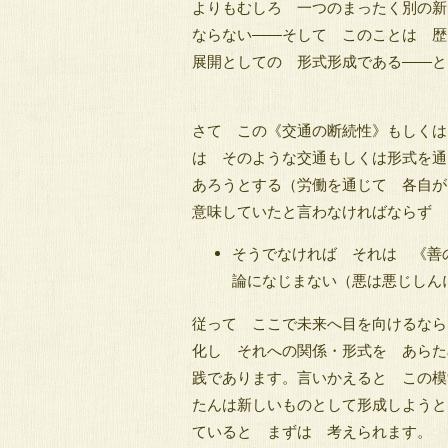
よりもむしろ 一つのまったく別の新
ならない――そして このことは 歴史
展開としての 形式形成である――と
さて この《交通の断続性》もしくは
は そのような交通もしくは形式を通
あろうとする（労働を通じて 各自
意味していたと言わなければならず
そうでなければ それは 《善
論になじまない（悪は悪じしん
従って ここで未来へ目を向けるなら
化し それへの関係・形式を あらた
践であります。言いかえると この模
たんは新しいものとして形成しようと
ていると まずは 考えられます。