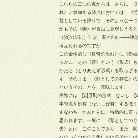
これらの二つの点からは さらに 従
れ》に参加する時点においては 《労
盤としている限りで そのような一つ
かもその《善》が自由に発現しうると
（[α]の原則）》が 基本的に――
考えられるのですが
この全体的な《貨幣の流れ》に《断続
らかに その《善》という《形式》も
かたち（とりあえず形式）を取らざる
ず そのまま 《類としての存在》の
というそのことを 意味します。
実際には [α]原則の形式 ないし 
本視点を所有（ないし分有）するぼく
すなわち かんたんに・特徴的に言っ
思われます。一般に 《類としての存
失》とは このことであり また 同
へのいくつかの方角におけるそれ）は