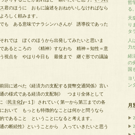
哲
ス
君のほうに おもに論述をおねがいしなければなら
る
よろしく頼みます。
天
でも ある意味でナラシンハさんが 誘導役であった
り
タ
それでは ぼくのほうから出発してみたいと思いま
人
力
であるところの 《精神》すなわち 精神＝知性＝意
経
う視点を やはり今日も 最後まで 継ぐ形での議論
の
国
ヨ
ン
前回に述べた《経済力の支配する貨幣交通関係》言い
交通の様式である経済の支配制》 つまり全体として
に〈
民主化
[γ-１]〉されていく第一から第三までの各
月
において もっとも特徴的なことは何かと問うなら
的であること ということになると考えます。
▶
通の断続性》ということから 入っていきたいと思う
▶
▶
2