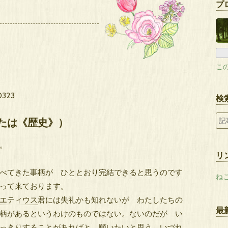
プ
こ
0323
検
または《歴史》）
。
リ
べてきた事柄が ひととおり完結できると思うのです
ね
って来ております。
エティウス
君には失礼かも知れないが わたしたちの
最
柄があるというわけのものではない。ないのだが い
っきりすることがあればと 願いたいと思う。
いづれ