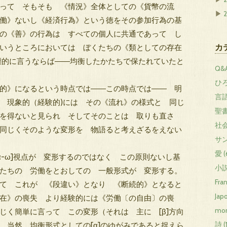
って そもそも 《情況》全体としての《貨幣の流
▶
働》ないし《経済行為》という徳をその参加行為の基
の《善》の行為は すべての個人に共通であって し
カ
いうところにおいては ぼくたちの《類としての存在
静態的に言うならば――均衡したかたちで保たれていたと
Q&A
ひろ
的》になるという時点では――この時点では―― 明
言語 
 現象的（経験的)には その《流れ》の様式と 同じ
聖書 
を得ないと見られ そしてそのことは 取りも直さ
社会
同じくそのような変形を 物語ると考えざるをえない
サン
愛 (
[α-ω]視点が 変形するのではなく この原則ないし基
小説 
たちの 労働をとおしての 一般形式が 変形する。
Fra
て これが 《段違い》となり 《断続的》となると
Japo
在》の喪失 より経験的には《労働〔の自由〕の喪
mon
じく簡単に言って この変形（それは 主に [β]方向
詩 (
 当然 均衡形式としての[α]のゆがみであると捉えら