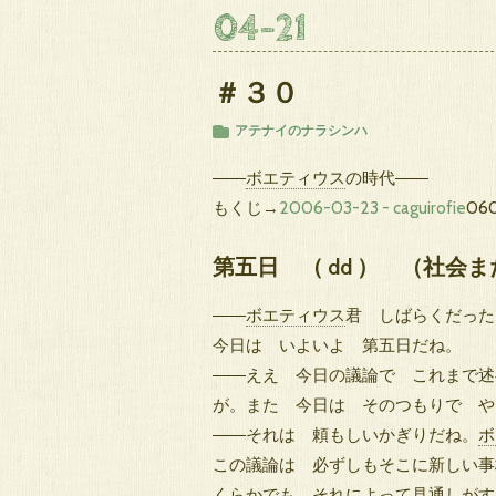
04
-
21
＃３０
アテナイのナラシンハ
――
ボエティウス
の時代――
もくじ→
2006-03-23 - caguirofie
06
第五日 （ dd ） （社会
――
ボエティウス
君 しばらくだった
今日は いよいよ 第五日だね。
――ええ 今日の議論で これまで述
が。また 今日は そのつもりで や
――それは 頼もしいかぎりだね。
ボ
この議論は 必ずしもそこに新しい事
くらかでも それによって見通しがす